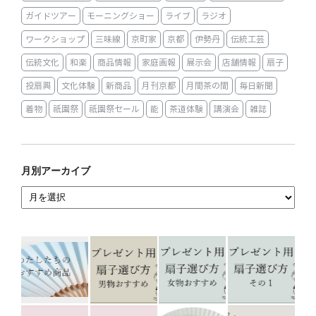
ガイドツアー
モーニングショー
ライブ
ラジオ
ワークショップ
三味線
京町家
京都
伊勢丹
伝統工芸
伝統文化
和楽
商品情報
家庭画報
展示会
店舗情報
扇子
投扇興
文化体験
新商品
月刊京都
月間茶の間
毎日新聞
着物
祇園祭
祇園祭セール
能
茶道体験
講演会
雑誌
月別アーカイブ