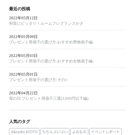
選
択
択
で
最近の投稿
で
き
き
ま
2022年05月12日
ま
す
す
和室にピッタリ！ルームフレグランスかざ
2022年05月09日
プレゼント用扇子の選び方-おすすめ男物扇子編-
2022年05月03日
プレゼント用扇子の選び方-おすすめ女物扇子編-
2022年05月01日
プレゼント用扇子の選び方-その1-
2022年04月22日
母の日 プレゼント用扇子三選(3,000円以下編)
人気のタグ
d&radio KYOTO
ちちんぷいぷい
よみもの
イベントレポート