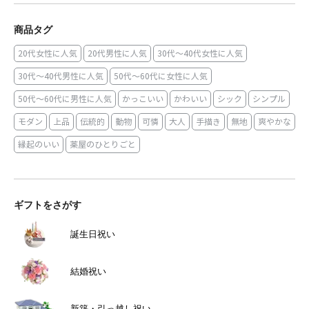
商品タグ
20代女性に人気
20代男性に人気
30代～40代女性に人気
30代～40代男性に人気
50代～60代に女性に人気
50代～60代に男性に人気
かっこいい
かわいい
シック
シンプル
モダン
上品
伝統的
動物
可憐
大人
手描き
無地
爽やかな
縁起のいい
薬屋のひとりごと
ギフトをさがす
誕生日祝い
結婚祝い