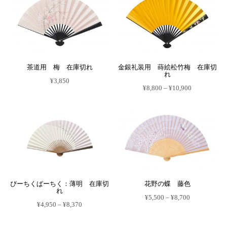
り
り
品
品
¥8,150
¥7,820
ま
ま
に
に
す。
す。
は
は
オ
オ
複
複
プ
プ
数
数
シ
シ
の
の
ョ
ョ
バ
バ
ン
ン
リ
リ
は
は
エ
エ
商
商
茶道用 梅 在庫切れ
金銀礼装用 蒔絵松竹梅 在庫切
ー
ー
品
品
れ
シ
シ
ペ
ペ
¥
3,850
ョ
ョ
ー
ー
価
¥
8,800
–
¥
10,900
ン
ン
ジ
ジ
格
が
が
こ
か
か
帯:
あ
あ
の
ら
ら
¥8,800
り
り
商
選
選
–
ま
ま
品
択
択
¥10,900
す。
す。
に
で
で
オ
オ
は
き
き
プ
プ
複
ま
ま
シ
シ
数
す
す
ョ
ョ
の
ン
ン
バ
は
は
リ
商
商
エ
品
品
ぴーちくぱーちく：薄明 在庫切
花野の蝶 藤色
ー
ペ
ペ
れ
シ
ー
ー
価
¥
5,500
–
¥
8,700
ョ
ジ
ジ
価
格
¥
4,950
–
¥
8,370
ン
こ
か
か
格
帯:
が
こ
の
ら
ら
帯:
¥5,500
あ
の
商
選
選
¥4,950
–