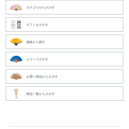
り
商
品
択
択
–
¥8,700
ま
品
に
で
で
¥8,370
カテゴリからさがす
す。
に
は
き
き
オ
は
複
ま
ま
プ
複
数
す
す
シ
数
の
ョ
ギフトをさがす
の
バ
ン
バ
リ
は
リ
エ
商
エ
ー
品
価格から探す
ー
シ
ペ
シ
ョ
ー
ョ
ン
ジ
ン
が
か
が
あ
カラーでさがす
ら
あ
り
選
り
ま
択
ま
す。
で
す。
オ
き
お買い得品からさがす
オ
プ
ま
プ
シ
す
シ
ョ
ョ
ン
商品一覧からさがす
ン
は
は
商
商
品
品
ペ
ペ
ー
ー
ジ
ジ
か
か
ら
ら
選