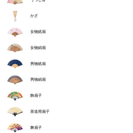
かざ
女物紙扇
女物絹扇
男物紙扇
男物絹扇
飾扇子
茶道用扇子
舞扇子