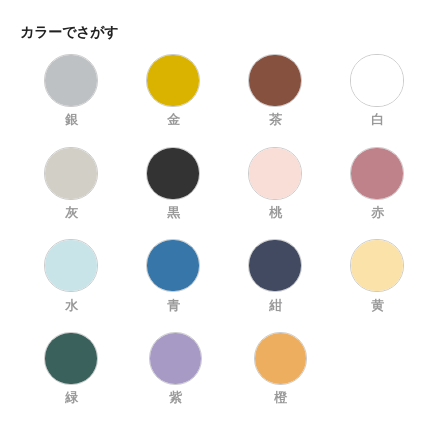
カラーでさがす
銀
金
茶
白
灰
黒
桃
赤
水
青
紺
黄
緑
紫
橙