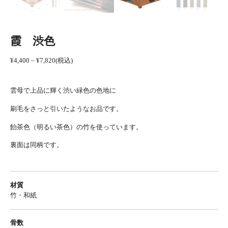
霞 渋色
価
¥
4,400
–
¥
7,820
(税込)
格
帯:
¥4,400
–
雲母で上品に輝く渋い緑色の色地に
¥7,820
刷毛をさっと引いたようなお品です。
飴茶色（明るい茶色）の竹を使っています。
裏面は同柄です。
材質
竹・和紙
骨数