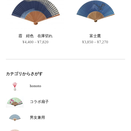
商
品
–
¥6,170
品
に
¥7,270
に
は
は
複
複
数
数
の
の
バ
バ
リ
リ
エ
霞 紺色 在庫切れ
富士鷹
エ
ー
価
価
ー
シ
¥
4,400
–
¥
7,820
¥
3,850
–
¥
7,270
格
格
シ
ョ
こ
こ
帯:
帯:
ョ
ン
の
の
¥4,400
¥3,850
ン
が
商
商
–
–
が
あ
品
品
¥7,820
¥7,270
あ
り
に
に
り
ま
は
は
ま
す。
カテゴリからさがす
複
複
す。
オ
数
数
オ
プ
の
の
プ
シ
バ
バ
honoto
シ
ョ
リ
リ
ョ
ン
エ
エ
ン
は
ー
ー
は
商
コラボ扇子
シ
シ
商
品
ョ
ョ
品
ペ
ン
ン
ペ
ー
が
が
ー
ジ
男女兼用
あ
あ
ジ
か
り
り
か
ら
ま
ま
ら
選
す。
す。