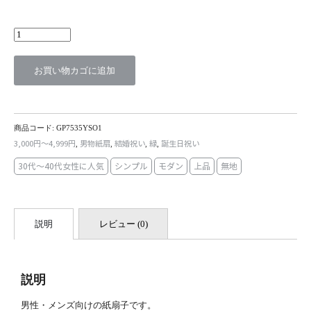
霞
渋
色
個
お買い物カゴに追加
商品コード:
GP7535YSO1
3,000円～4,999円
男物紙扇
結婚祝い
緑
誕生日祝い
,
,
,
,
30代～40代女性に人気
シンプル
モダン
上品
無地
説明
レビュー (0)
説明
男性・メンズ向けの紙扇子です。