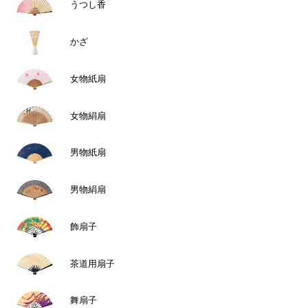
選
択
うつし香
オ
オ
択
で
プ
プ
で
き
シ
シ
き
ま
ョ
ョ
ま
す
かざ
ン
ン
す
は
は
商
商
品
品
女物紙扇
ペ
ペ
ー
ー
ジ
ジ
か
か
女物絹扇
ら
ら
選
選
択
択
男物紙扇
で
で
き
き
ま
ま
す
す
男物絹扇
飾扇子
茶道用扇子
舞扇子