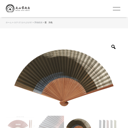
京扇子 大西常商店
ホーム
>
カテゴリからさがす
>
男物紙扇
> 霞 渋色