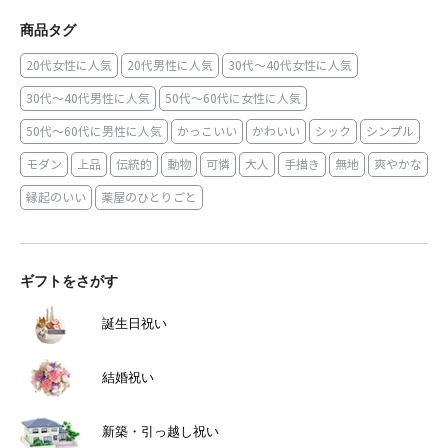
商品タグ
20代女性に人気
20代男性に人気
30代～40代女性に人気
30代～40代男性に人気
50代～60代に女性に人気
50代～60代に男性に人気
かっこいい
かわいい
シック
シンプル
モダン
上品
伝統的
動物
可憐
大人
手描き
無地
爽やかな
縁起のいい
薬屋のひとりごと
ギフトをさがす
誕生日祝い
結婚祝い
新築・引っ越し祝い