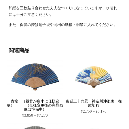
和紙を三枚貼り合わせた丈夫なつくりになっていますが、水濡れ
には十分ご注意ください。
また、保管の際は扇子袋や同梱の紙箱・桐箱に入れてください。
関連商品
青龍 （親骨が唐木に仕様変
富嶽三十六景 神奈川沖浪裏 在
更） （仕様変更後の商品画
庫切れ
像は準備中）
価
¥
2,750
–
¥
6,170
価
格
¥
3,850
–
¥
7,270
こ
格
帯:
こ
の
帯:
¥2,750
の
商
¥3,850
–