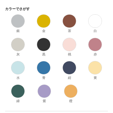
カラーでさがす
銀
金
茶
白
灰
黒
桃
赤
水
青
紺
黄
緑
紫
橙