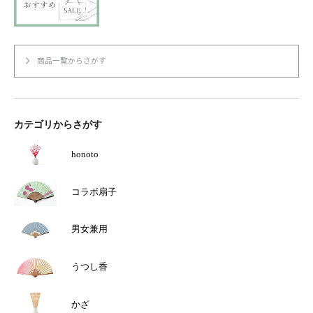
あ
ら
り
選
ま
択
す。
で
オ
き
プ
ま
商品一覧からさがす
シ
す
ョ
ン
は
商
品
カテゴリからさがす
ペ
ー
ジ
か
honoto
ら
選
択
コラボ扇子
で
き
ま
す
男女兼用
うつし香
かざ