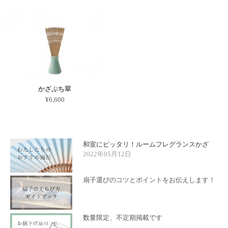
ら
ら
の
選
選
商
択
択
品
で
で
に
き
き
は
ま
ま
複
す
す
数
の
バ
リ
エ
ー
かざぷち翠
シ
ョ
¥
6,600
ン
こ
が
の
あ
商
り
品
ま
に
す。
和室にピッタリ！ルームフレグランスかざ
は
オ
複
2022年05月12日
プ
数
シ
の
ョ
バ
ン
扇子選びのコツとポイントをお伝えします！
リ
は
エ
商
ー
品
シ
ペ
ョ
ー
数量限定、不定期掲載です
ン
ジ
が
か