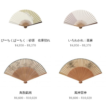
の
の
¥4,950
¥4,950
商
商
–
–
品
品
¥8,150
¥8,370
に
に
は
は
複
複
数
数
の
の
バ
バ
リ
リ
エ
エ
ー
ー
ぴーちくぱーちく：砂原 在庫切れ
いろわかれ：亜麻
シ
シ
ョ
ョ
価
価
¥
4,950
–
¥
8,370
¥
4,950
–
¥
8,370
ン
ン
格
格
こ
こ
が
が
帯:
帯:
の
の
あ
あ
¥4,950
¥4,950
商
商
り
り
–
–
品
品
ま
ま
¥8,370
¥8,370
に
に
す。
す。
は
は
オ
オ
複
複
プ
プ
数
数
シ
シ
の
の
ョ
ョ
バ
バ
ン
ン
リ
リ
は
は
エ
エ
商
商
ー
ー
品
品
鳥獣戯画
風神雷神
シ
シ
ペ
ペ
ョ
ョ
価
価
ー
ー
¥
6,600
–
¥
10,020
¥
6,600
–
¥
10,020
ン
ン
格
格
ジ
ジ
こ
こ
が
が
帯:
帯:
か
か