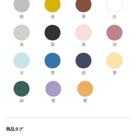
銀
金
茶
白
灰
黒
桃
赤
水
青
紺
黄
緑
紫
橙
商品タグ