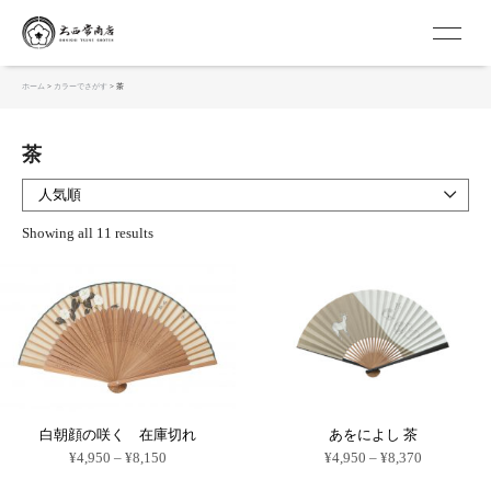
京扇子 大西常商店
ホーム
>
カラーでさがす
> 茶
茶
Showing all 11 results
白朝顔の咲く 在庫切れ
あをによし 茶
価
価
¥
4,950
–
¥
8,150
¥
4,950
–
¥
8,370
格
格
こ
こ
帯:
帯: