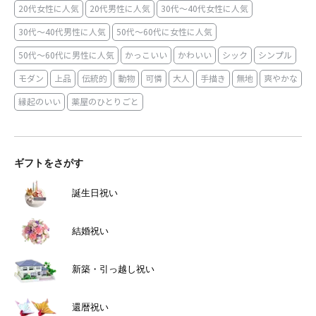
20代女性に人気
20代男性に人気
30代～40代女性に人気
30代～40代男性に人気
50代～60代に女性に人気
50代～60代に男性に人気
かっこいい
かわいい
シック
シンプル
モダン
上品
伝統的
動物
可憐
大人
手描き
無地
爽やかな
縁起のいい
薬屋のひとりごと
ギフトをさがす
誕生日祝い
結婚祝い
新築・引っ越し祝い
還暦祝い