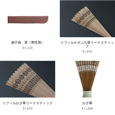
の
の
あ
あ
¥6,600
¥6,600
ら
ら
商
商
り
り
–
–
選
選
品
品
ま
ま
¥10,020
¥10,020
択
択
に
に
す。
す。
で
で
は
は
オ
オ
き
き
複
複
プ
プ
ま
ま
数
数
シ
シ
す
す
の
の
ョ
ョ
バ
バ
ン
ン
リ
リ
は
は
エ
エ
商
商
ー
ー
品
品
扇子袋 茶（男性用）
リフィルかざぷち翠リードスティッ
シ
シ
ペ
ペ
ク
ョ
ョ
ー
ー
¥
1,320
ン
ン
ジ
ジ
¥
1,650
が
が
か
か
あ
あ
ら
ら
り
り
選
選
ま
ま
択
択
す。
す。
で
で
オ
オ
き
き
プ
プ
ま
ま
シ
シ
す
す
ョ
ョ
ン
ン
は
は
商
商
品
品
ペ
ペ
リフィルかざ翠リードスティック
かざ翠
ー
ー
ジ
ジ
¥
1,650
¥
11,000
か
か
こ