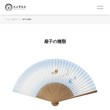
京扇子 大西常商店
ホーム
>
扇子のこと
>
扇子の種類
扇子の種類