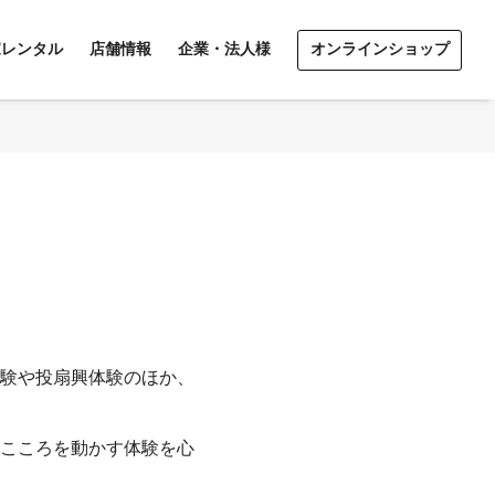
家レンタル
店舗情報
企業・法人様
オンラインショップ
ジナル扇子製作 / 料金表
体験
積り・ご相談
・講演のご依頼
験や投扇興体験のほか、
こころを動かす体験を心