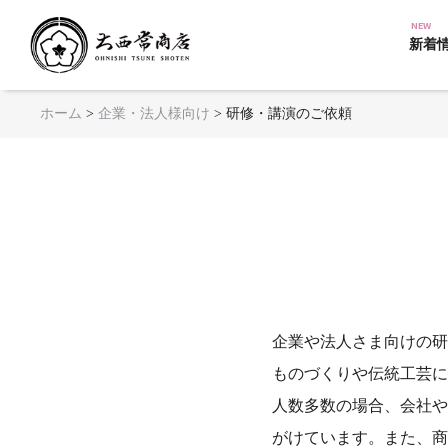
NEW
京扇子 大西常商店
新着
ホーム
>
企業・法人様向け
>
研修・講演のご依頼
企業や法人さま向けの研
ものづくりや伝統工芸に
人数多数の場合、会社や
がけています。また、商