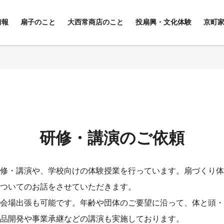
情報
扇子のこと
大西常商店のこと
投扇興・文化体験
京町
扇子の歴史について
投扇興体験
オリ
扇子の種類
ぬりえで楽しむ絵付け
お見
扇子の所作
研修
お手入れ・保管方法
研修・講演のご依頼
修・講演や、学校向けの体験授業を行っています。扇づくり体
ついてのお話をさせていただきます。
会場出張も可能です。年齢や団体のご要望に沿って、体と頭・
品開発や事業承継などの講演も実施しております。