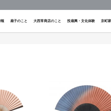
情報
扇子のこと
大西常商店のこと
投扇興・文化体験
京町
扇子の歴史について
投扇興体験
オリ
扇子の種類
ぬりえで楽しむ絵付け
お見
扇子の所作
研修
お手入れ・保管方法