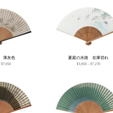
あ
あ
の
の
¥4,400
¥3,850
り
り
商
–
商
–
ま
ま
¥7,820
¥7,270
品
品
す。
す。
に
に
オ
オ
は
は
プ
プ
複
複
シ
シ
数
数
ョ
ョ
の
の
ン
ン
バ
バ
は
は
リ
リ
商
商
エ
エ
品
品
ー
ー
ペ
ペ
シ
シ
 薄灰色
夏庭の水路 在庫切れ
ー
ー
ョ
ョ
価
価
–
¥
7,050
¥
3,850
–
¥
7,270
ジ
ジ
ン
ン
格
格
か
か
が
が
こ
こ
帯:
帯:
ら
ら
あ
あ
の
の
¥3,630
¥3,850
選
選
り
り
商
–
商
–
択
択
ま
ま
¥7,050
¥7,270
品
品
で
で
す。
す。
に
に
き
き
オ
オ
は
は
ま
ま
プ
プ
複
複
す
す
シ
シ
数
数
ョ
ョ
の
の
ン
ン
バ
バ