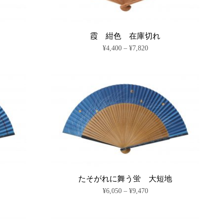
は
リ
商
エ
品
ー
ペ
シ
霞 紺色 在庫切れ
ー
ョ
価
¥
4,400
–
¥
7,820
ジ
ン
格
か
が
こ
帯:
ら
あ
の
¥4,400
選
り
商
–
択
ま
¥7,820
品
で
す。
に
き
オ
は
ま
プ
複
す
シ
数
ョ
の
ン
バ
は
リ
商
エ
品
ー
ペ
シ
たそがれに舞う蛍 大短地
ー
ョ
価
¥
6,050
–
¥
9,470
ジ
ン
格
か
が
こ
帯:
ら
あ
の
¥6,050
選