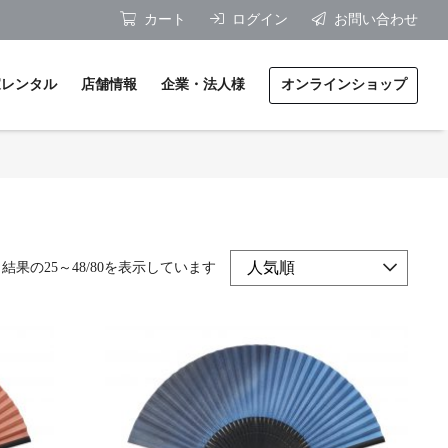
カート
ログイン
お問い合わせ
家レンタル
店舗情報
企業・法人様
オンラインショップ
ジナル扇子製作 / 料金表
体験
積り・ご相談
・講演のご依頼
結果の25～48/80を表示しています