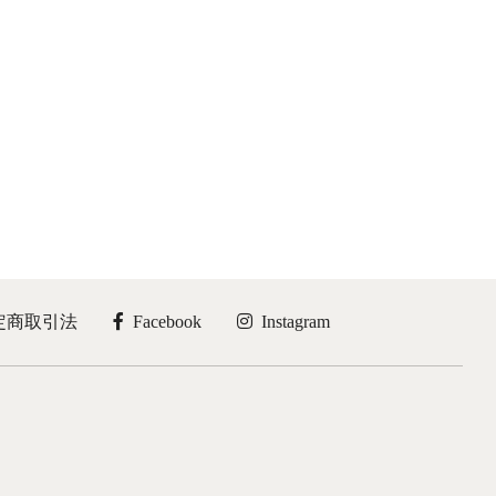
ま
¥13,100
品
で
す。
に
き
オ
は
ま
プ
複
す
シ
数
ョ
の
ン
バ
は
リ
商
エ
品
ー
ペ
シ
ー
ョ
ジ
ン
か
が
ら
あ
選
り
択
定商取引法
Facebook
Instagram
ま
で
す。
き
オ
ま
プ
す
シ
ョ
ン
は
商