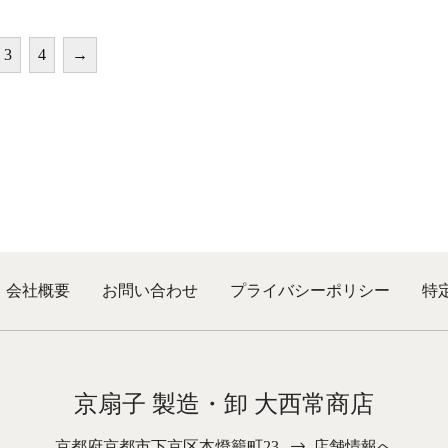
ま
ま
¥13,100
¥13,100
品
品
で
で
す。
す。
に
に
き
き
オ
オ
は
は
ま
ま
3
4
→
プ
プ
複
複
す
す
シ
シ
数
数
ョ
ョ
の
の
ン
ン
バ
バ
は
は
リ
リ
商
商
エ
エ
品
品
ー
ー
ペ
ペ
シ
シ
ー
ー
ョ
ョ
ジ
ジ
ン
ン
か
か
が
が
ら
ら
あ
あ
選
選
り
り
択
択
会社概要
お問い合わせ
プライバシーポリシー
特
ま
ま
で
で
す。
す。
き
き
オ
オ
ま
ま
プ
プ
す
す
シ
シ
ョ
ョ
京扇子 製造・卸 大西常商店
ン
ン
は
は
商
商
京都府京都市下京区本燈籠町23
店舗情報へ