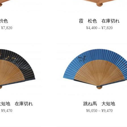
は
は
リ
リ
商
商
エ
エ
品
品
ー
ー
ペ
ペ
シ
シ
渋色
霞 松色 在庫切れ
ー
ー
ョ
ョ
価
価
–
¥
7,820
¥
4,400
–
¥
7,820
ジ
ジ
ン
ン
格
格
か
か
が
が
こ
こ
帯:
帯:
ら
ら
あ
あ
の
の
¥4,400
¥4,400
選
選
り
り
商
–
商
–
択
択
ま
ま
¥7,820
¥7,820
品
品
で
で
す。
す。
に
に
き
き
オ
オ
は
は
ま
ま
プ
プ
複
複
す
す
シ
シ
数
数
ョ
ョ
の
の
ン
ン
バ
バ
は
は
リ
リ
商
商
エ
エ
品
品
ー
ー
ペ
ペ
シ
シ
大短地 在庫切れ
跳ね馬 大短地
ー
ー
ョ
ョ
価
価
–
¥
9,470
¥
6,050
–
¥
9,470
ジ
ジ
ン
ン
格
格
か
か
が
が
こ
こ
帯:
帯:
ら
ら
あ
あ
の
の
¥6,050
¥6,050
選
選