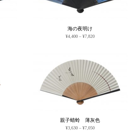
海の夜明け
価
¥
4,400
–
¥
7,820
格
こ
帯:
の
¥4,400
商
–
¥7,820
品
に
は
複
数
の
バ
リ
エ
ー
シ
親子蜻蛉 薄灰色
ョ
価
¥
3,630
–
¥
7,050
ン
格
が
こ
帯: