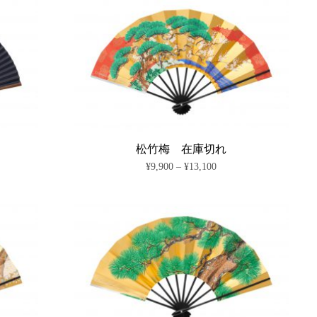
り
商
–
択
ま
¥9,470
品
で
す。
に
き
オ
は
ま
プ
複
す
シ
数
ョ
の
ン
バ
は
リ
商
エ
品
ー
ペ
シ
松竹梅 在庫切れ
ー
ョ
価
¥
9,900
–
¥
13,100
ジ
ン
格
か
が
こ
帯:
ら
あ
の
¥9,900
選
り
商
–
択
ま
¥13,100
品
で
す。
に
き
オ
は
ま
プ
複
す
シ
数
ョ
の
ン
バ
は
リ