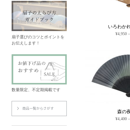
いろわか
¥
4,950
扇子選びのコツとポイントを
お伝えします！
数量限定、不定期掲載です
商品一覧からさがす
森の
¥
4,400