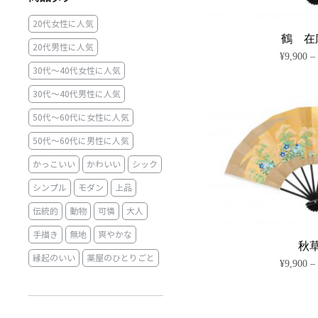
20代女性に人気
鶴 在
20代男性に人気
¥
9,900
30代～40代女性に人気
30代～40代男性に人気
50代～60代に女性に人気
50代～60代に男性に人気
かっこいい
かわいい
シック
シンプル
モダン
上品
伝統的
動物
可憐
大人
手描き
無地
爽やかな
秋
縁起のいい
薬屋のひとりごと
¥
9,900