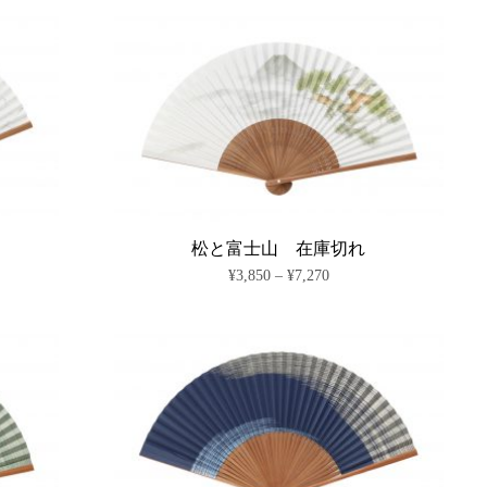
あ
の
¥3,630
り
商
–
ま
¥7,050
品
す。
に
オ
は
プ
複
シ
数
ョ
の
ン
バ
は
リ
商
エ
品
ー
ペ
シ
松と富士山 在庫切れ
ー
ョ
価
¥
3,850
–
¥
7,270
ジ
ン
格
か
が
こ
帯:
ら
あ
の
¥3,850
選
り
商
–
択
ま
¥7,270
品
で
す。
に
き
オ
は
ま
プ
複
す
シ
数
ョ
の
ン
バ