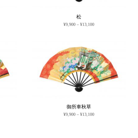
商
エ
品
ー
ペ
シ
松
ー
ョ
価
¥
9,900
–
¥
13,100
ジ
ン
格
か
が
こ
帯:
ら
あ
の
¥9,900
選
り
商
–
択
ま
¥13,100
品
で
す。
に
き
オ
は
ま
プ
複
す
シ
数
ョ
の
ン
バ
は
リ
商
エ
品
ー
ペ
シ
御所車秋草
ー
ョ
価
¥
9,900
–
¥
13,100
ジ
ン
格
か
が
こ
帯:
ら
あ
の
¥9,900
選
り
商
–
択