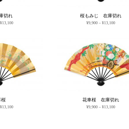
商
商
エ
エ
品
品
ー
ー
ペ
ペ
シ
シ
庫切れ
桜もみじ 在庫切れ
ー
ー
ョ
ョ
価
価
–
¥
13,100
¥
9,900
–
¥
13,100
ジ
ジ
ン
ン
格
格
か
か
が
が
こ
こ
帯:
帯:
ら
ら
あ
あ
の
の
¥9,900
¥9,900
選
選
り
り
商
–
商
–
択
択
ま
ま
¥13,100
¥13,100
品
品
で
で
す。
す。
に
に
き
き
オ
オ
は
は
ま
ま
プ
プ
複
複
す
す
シ
シ
数
数
ョ
ョ
の
の
ン
ン
バ
バ
は
は
リ
リ
商
商
エ
エ
品
品
ー
ー
ペ
ペ
シ
シ
草桜
花車桜 在庫切れ
ー
ー
ョ
ョ
価
価
–
¥
13,100
¥
9,900
–
¥
13,100
ジ
ジ
ン
ン
格
格
か
か
が
が
こ
こ
帯:
帯:
ら
ら
あ
あ
の
の
¥9,900
¥9,900
選
選
り
り
商
–
商
–
択
択