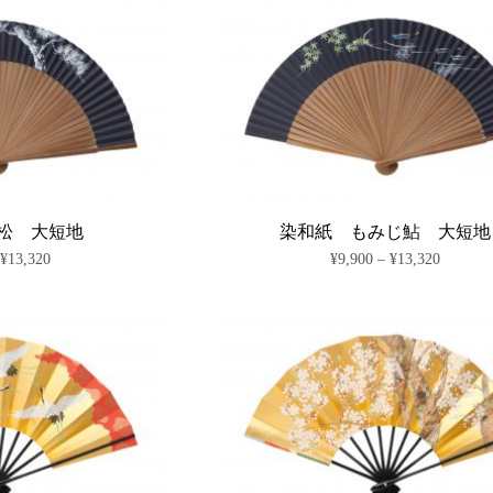
り
り
商
–
商
–
択
択
ま
ま
¥9,470
¥9,470
品
品
で
で
す。
す。
に
に
き
き
オ
オ
は
は
ま
ま
プ
プ
複
複
す
す
シ
シ
数
数
ョ
ョ
の
の
ン
ン
バ
バ
は
は
リ
リ
商
商
エ
エ
品
品
ー
ー
ペ
ペ
シ
シ
松 大短地
染和紙 もみじ鮎 大短地
ー
ー
ョ
ョ
価
価
–
¥
13,320
¥
9,900
–
¥
13,320
ジ
ジ
ン
ン
格
格
か
か
が
が
こ
こ
帯:
帯:
ら
ら
あ
あ
の
の
¥9,900
¥9,900
選
選
り
り
商
–
商
–
択
択
ま
ま
¥13,320
¥13,320
品
品
で
で
す。
す。
に
に
き
き
オ
オ
は
は
ま
ま
プ
プ
複
複
す
す
シ
シ
数
数
ョ
ョ
の
の
ン
ン
バ
バ
は
は
リ
リ