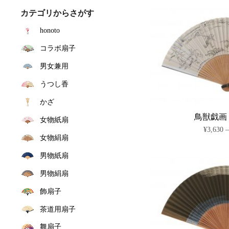
カテゴリからさがす
honoto
コラボ扇子
男女兼用
うつし香
かざ
鳥獣戯画
女物紙扇
¥
3,630
女物絹扇
男物紙扇
男物絹扇
飾扇子
茶道用扇子
舞扇子