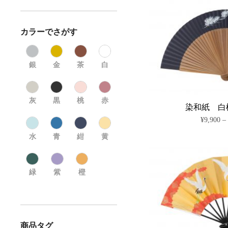
カラーでさがす
銀
金
茶
白
灰
黒
桃
赤
染和紙 白
¥
9,900
水
青
紺
黄
緑
紫
橙
商品タグ