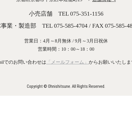
品
品
ペ
ペ
小売店舗 TEL
075-351-1156
ー
ー
ジ
ジ
か
か
C事業・製造部 TEL
075-585-4704
/
FAX 075-585-4
ら
ら
選
選
択
択
営業日：4月～8月無休 / 9月～3月日祝休
で
で
営業時間：10：00～18：00
き
き
ま
ま
す
す
mailでのお問い合わせは
「メールフォーム」
からお願いいたしま
Copyright © Ohnishitsune. All Rights Reserved.