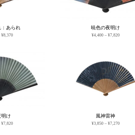
れ：あられ
暁色の夜明け
価
価
–
¥
8,370
¥
4,400
–
¥
7,820
格
格
こ
こ
帯:
帯:
の
の
¥4,950
¥4,400
商
–
商
–
¥8,370
¥7,820
品
品
に
に
は
は
複
複
数
数
の
の
バ
バ
リ
リ
エ
エ
ー
ー
シ
シ
夜明け
風神雷神
ョ
ョ
価
価
–
¥
7,820
¥
3,850
–
¥
7,270
ン
ン
格
格
が
が
こ
こ
帯:
帯: