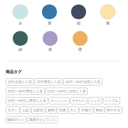
水
青
紺
黄
緑
紫
橙
商品タグ
20代女性に人気
20代男性に人気
30代～40代女性に人気
30代～40代男性に人気
50代～60代に女性に人気
50代～60代に男性に人気
かっこいい
かわいい
シック
シンプル
モダン
上品
伝統的
動物
可憐
大人
手描き
無地
爽やかな
縁起のいい
薬屋のひとりごと