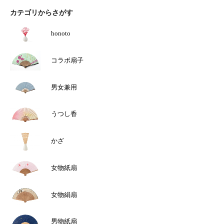
り
り
は
は
ま
ま
カテゴリからさがす
複
複
す。
す。
数
数
オ
オ
の
の
プ
プ
バ
バ
honoto
シ
シ
リ
リ
ョ
ョ
エ
エ
ン
ン
ー
ー
は
は
コラボ扇子
シ
シ
商
商
ョ
ョ
品
品
ン
ン
ペ
ペ
が
が
ー
ー
男女兼用
あ
あ
ジ
ジ
り
り
か
か
ま
ま
ら
ら
す。
す。
選
選
うつし香
オ
オ
択
択
プ
プ
で
で
シ
シ
き
き
ョ
ョ
ま
ま
かざ
ン
ン
す
す
は
は
商
商
品
品
女物紙扇
ペ
ペ
ー
ー
ジ
ジ
か
か
女物絹扇
ら
ら
選
選
択
択
男物紙扇
で
で