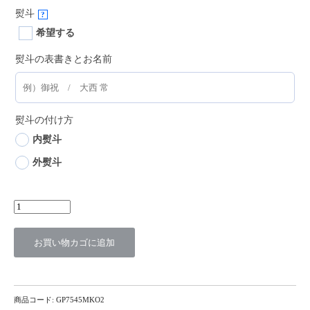
熨斗
?
希望する
熨斗の表書きとお名前
熨斗の付け方
内熨斗
外熨斗
野
に
遊
ぶ
お買い物カゴに追加
蜻
蛉
大
短
地
在
庫
商品コード:
GP7545MKO2