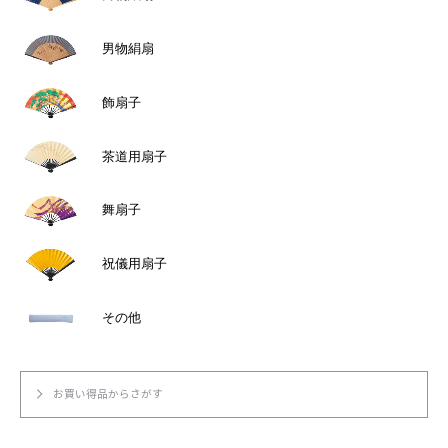
き
き
ま
ま
す
す
男物絹扇
飾扇子
茶道用扇子
舞扇子
祝儀用扇子
その他
お買い得品からさがす