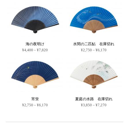
海の夜明け
水間の二匹鮎 在庫切れ
価
価
¥
4,400
–
¥
7,820
¥
2,750
–
¥
6,170
格
格
こ
こ
帯:
帯:
の
の
¥4,400
¥2,750
商
商
–
–
品
品
¥7,820
¥6,170
に
に
は
は
複
複
数
数
の
の
バ
バ
リ
リ
宵蛍
夏庭の水路 在庫切れ
エ
エ
価
価
ー
ー
¥
2,750
–
¥
6,170
¥
3,850
–
¥
7,270
格
格
シ
シ
こ
こ
帯:
帯:
ョ
ョ
の
の
¥2,750
¥3,850
ン
ン
商
商
–
–
が
が
品
品
¥6,170
¥7,270
あ
あ
に
に