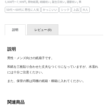
切
5,000円～7,999円
男物紙扇
結婚祝い
誕生日祝い
還暦祝い
黒
,
,
,
,
,
れ
個
50代～60代に男性に人気
かっこいい
シック
上品
大人
説明
レビュー (0)
説明
男性・メンズ向けの紙扇子です。
和紙を三枚貼り合わせた丈夫なつくりになっていますが、水濡れ
には十分ご注意ください。
また、保管の際は同梱の紙箱・桐箱に入れてください。
関連商品