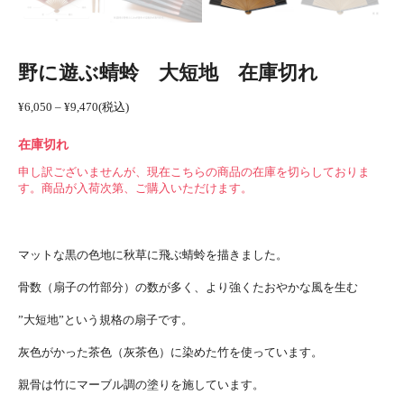
野に遊ぶ蜻蛉 大短地 在庫切れ
価
¥
6,050
–
¥
9,470
(税込)
格
帯:
在庫切れ
¥6,050
–
¥9,470
申し訳ございませんが、現在こちらの商品の在庫を切らしておりま
す。商品が入荷次第、ご購入いただけます。
マットな黒の色地に秋草に飛ぶ蜻蛉を描きました。
骨数（扇子の竹部分）の数が多く、より強くたおやかな風を生む
”大短地”という規格の扇子です。
灰色がかった茶色（灰茶色）に染めた竹を使っています。
親骨は竹にマーブル調の塗りを施しています。