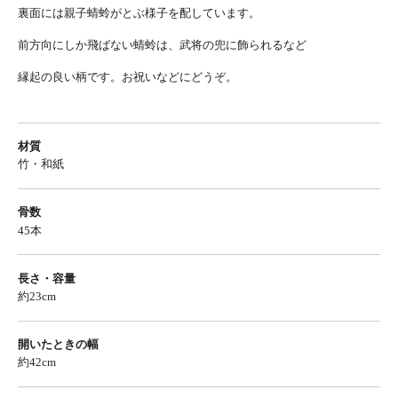
裏面には親子蜻蛉がとぶ様子を配しています。
前方向にしか飛ばない蜻蛉は、武将の兜に飾られるなど
縁起の良い柄です。お祝いなどにどうぞ。
材質
竹・和紙
骨数
45本
長さ・容量
約23cm
開いたときの幅
約42cm