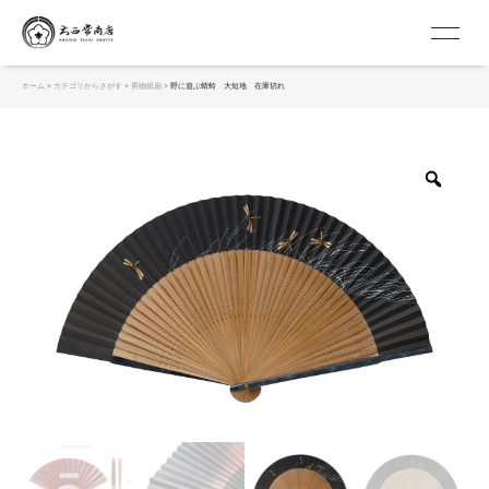
京扇子 大西常商店
ホーム
>
カテゴリからさがす
>
男物紙扇
> 野に遊ぶ蜻蛉 大短地 在庫切れ