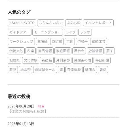
人気のタグ
d&radio KYOTO
ちちんぷいぷい
よみもの
イベントレポート
ガイドツアー
モーニングショー
ライブ
ラジオ
ワークショップ
三味線
京町家
京都
伊勢丹
伝統工芸
伝統文化
和楽
商品情報
家庭画報
展示会
店舗情報
扇子
投扇興
文化体験
新商品
月刊京都
月間茶の間
毎日新聞
着物
祇園祭
祇園祭セール
能
茶道体験
講演会
雑誌
最近の投稿
NEW
2026年06月28日
【休業のお知らせ6/28】
2026年01月13日