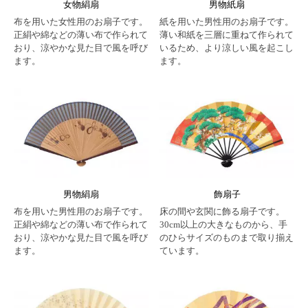
女物絹扇
男物紙扇
布を用いた女性用のお扇子です。
紙を用いた男性用のお扇子です。
正絹や綿などの薄い布で作られて
薄い和紙を三層に重ねて作られて
おり、涼やかな見た目で風を呼び
いるため、より涼しい風を起こし
ます。
ます。
男物絹扇
飾扇子
布を用いた男性用のお扇子です。
床の間や玄関に飾る扇子です。
正絹や綿などの薄い布で作られて
30cm以上の大きなものから、手
おり、涼やかな見た目で風を呼び
のひらサイズのものまで取り揃え
ます。
ています。