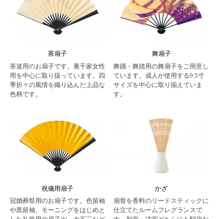
茶扇子
舞扇子
茶道用のお扇子です。裏千家女性
舞踊・舞踏用の舞扇子をご用意し
用を中心に取り扱っています。四
ています。成人が使用する9.5寸
季折々の風情を織り込んだ上品な
サイズを中心に取り揃えていま
色柄です。
す。
祝儀用扇子
かざ
冠婚葬祭用のお扇子です。色留袖
扇骨を香料のリードスティックに
や黒留袖、モーニングをはじめと
仕立てたルームフレグランスで