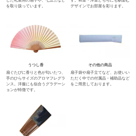
した礼装用の扇子や、七五三など
す。和室・洋室どちらにも馴染む
を取り扱っています。
デザインでお部屋を彩ります。
うつし香
その他の商品
扇ぐたびに香りと色が匂いたつ、
扇子袋や扇子立てなど、お使いい
手のひらサイズのアロマフレグラ
ただく中での付属品・補助品など
ンス。洋服にも似合うグラデーシ
をご用意しております。
ョンが特徴です。