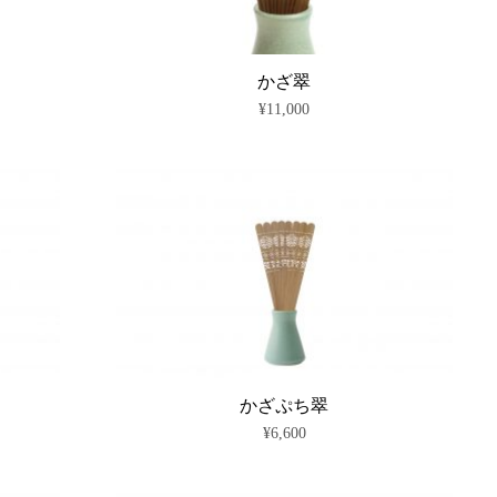
かざ翠
¥
11,000
こ
の
商
品
に
は
複
数
の
バ
リ
エ
ー
シ
かざぷち翠
ョ
¥
6,600
ン
が
こ
あ
の