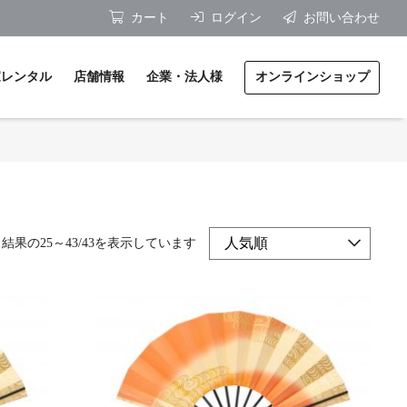
カート
ログイン
お問い合わせ
家レンタル
店舗情報
企業・法人様
オンラインショップ
ジナル扇子製作 / 料金表
体験
積り・ご相談
・講演のご依頼
結果の25～43/43を表示しています