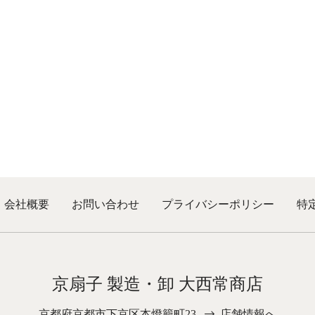
ま
で
で
す。
き
き
オ
ま
ま
プ
す
す
シ
ョ
ン
は
商
品
ペ
ー
ジ
か
ら
選
択
会社概要
お問い合わせ
プライバシーポリシー
特
で
き
ま
す
京扇子 製造・卸 大西常商店
京都府京都市下京区本燈籠町23
店舗情報へ