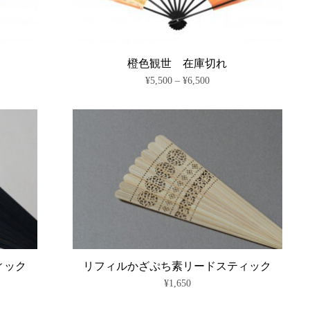
橙色観世 在庫切れ
価
¥
5,500
–
¥
6,500
格
こ
帯:
の
¥5,500
商
–
¥6,500
品
に
は
複
数
の
バ
リ
エ
ー
シ
ィック
リフィルかざぷち素リードスティック
ョ
¥
1,650
ン
が