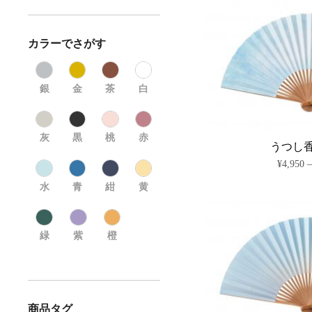
カラーでさがす
銀
金
茶
白
灰
黒
桃
赤
うつし
¥
4,950
水
青
紺
黄
緑
紫
橙
商品タグ