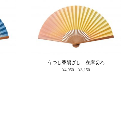
り
商
ま
品
す。
に
オ
は
プ
複
シ
数
ョ
の
ン
バ
は
リ
商
エ
品
ー
ペ
シ
うつし香陽ざし 在庫切れ
ー
ョ
価
¥
4,950
–
¥
8,150
ジ
ン
格
か
が
こ
帯:
ら
あ
の
¥4,950
選
り
商
–
択
ま
¥8,150
品
で
す。
に
き
オ
は
ま
プ
複
す
シ
数
ョ
の
ン
バ
は
リ