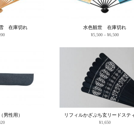
雪 在庫切れ
水色観世 在庫切れ
価
200
¥
5,500
–
¥
6,500
格
こ
帯:
の
¥5,500
商
–
¥6,500
品
に
は
複
数
の
バ
リ
エ
ー
シ
（男性用）
リフィルかざぷち玄リードステ
ョ
320
¥
1,650
ン
が