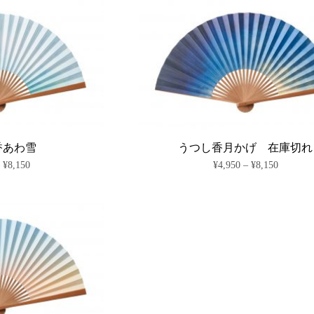
り
り
商
商
ま
ま
品
品
す。
す。
に
に
オ
オ
は
は
プ
プ
複
複
シ
シ
数
数
ョ
ョ
の
の
ン
ン
バ
バ
は
は
リ
リ
商
商
エ
エ
品
品
ー
ー
ペ
ペ
シ
シ
香あわ雪
うつし香月かげ 在庫切れ
ー
ー
ョ
ョ
価
価
–
¥
8,150
¥
4,950
–
¥
8,150
ジ
ジ
ン
ン
格
格
か
か
が
が
こ
こ
帯:
帯:
ら
ら
あ
あ
の
の
¥4,950
¥4,950
選
選
り
り
商
–
商
–
択
択
ま
ま
¥8,150
¥8,150
品
品
で
で
す。
す。
に
に
き
き
オ
オ
は
は
ま
ま
プ
プ
複
複
す
す
シ
シ
数
数
ョ
ョ
の
の
ン
ン
バ
バ
は
は
リ
リ