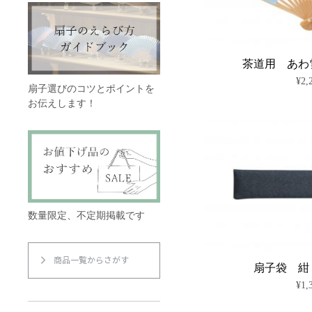
茶道用 あわ
¥
2,
扇子選びのコツとポイントを
お伝えします！
数量限定、不定期掲載です
商品一覧からさがす
扇子袋 紺
¥
1,