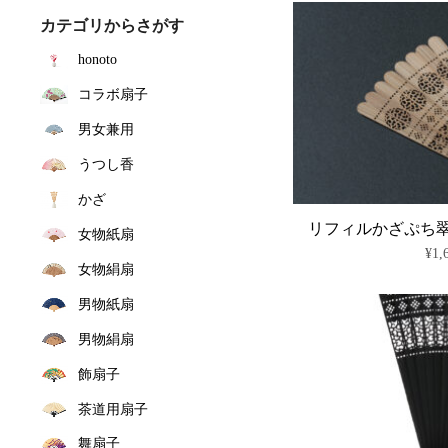
カテゴリからさがす
honoto
コラボ扇子
男女兼用
うつし香
かざ
リフィルかざぷち
女物紙扇
¥
1,
女物絹扇
男物紙扇
男物絹扇
飾扇子
茶道用扇子
舞扇子