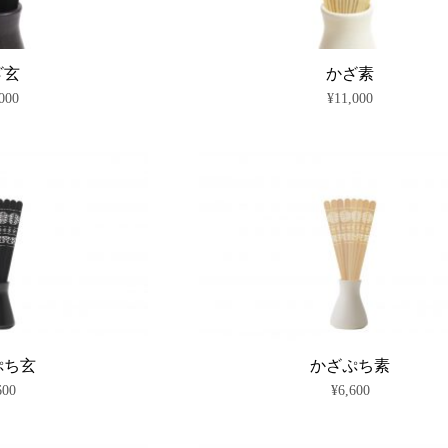
ざ玄
かざ素
000
¥
11,000
こ
こ
の
の
商
商
品
品
に
に
は
は
複
複
数
数
の
の
バ
バ
リ
リ
エ
エ
ー
ー
シ
シ
ぷち玄
かざぷち素
ョ
ョ
600
¥
6,600
ン
ン
が
が
こ
こ
あ
あ
の
の