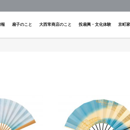
情報
扇子のこと
大西常商店のこと
投扇興・文化体験
京町
扇子の歴史について
投扇興体験
オリ
扇子の種類
ぬりえで楽しむ絵付け
お見
扇子の所作
研修
お手入れ・保管方法