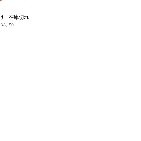
商
商
エ
エ
品
品
ー
ー
ペ
ペ
シ
シ
け 在庫切れ
ー
ー
ョ
ョ
価
–
¥
8,150
ジ
ジ
ン
ン
格
か
か
が
が
こ
帯:
ら
ら
あ
あ
の
¥4,950
選
選
り
り
商
–
択
択
ま
ま
¥8,150
品
で
で
す。
す。
に
き
き
オ
オ
は
ま
ま
プ
プ
複
す
す
シ
シ
数
ョ
ョ
の
ン
ン
バ
は
は
リ
商
商
エ
品
品
ー
ペ
ペ
シ
ー
ー
ョ
ジ
ジ
ン
か
か
が
ら
ら
あ
選
選
り
択
択