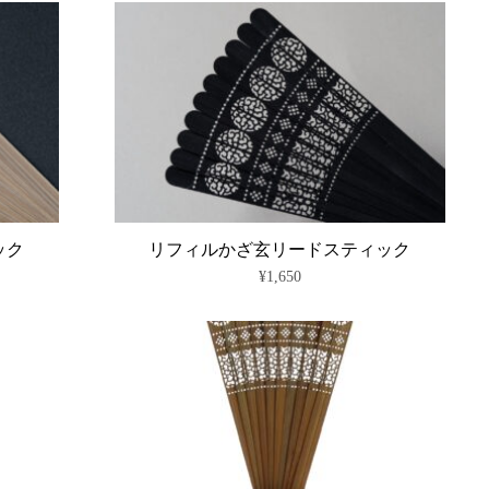
あ
り
ま
す。
オ
プ
シ
ョ
ン
は
商
品
ペ
ック
リフィルかざ玄リードスティック
ー
¥
1,650
ジ
か
ら
選
択
で
き
ま
す