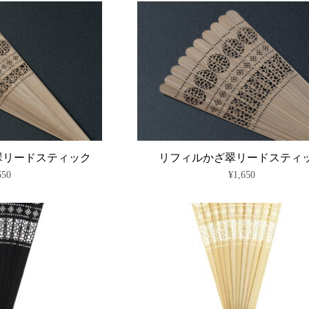
あ
り
ま
す。
オ
プ
シ
ョ
ン
は
商
品
ペ
翠リードスティック
リフィルかざ翠リードスティ
ー
650
¥
1,650
ジ
か
ら
選
択
で
き
ま
す