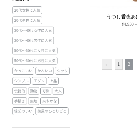
20代女性に人気
うつし香夜あ
20代男性に人気
¥
4,950
30代～40代女性に人気
30代～40代男性に人気
50代～60代に女性に人気
50代～60代に男性に人気
←
1
2
かっこいい
かわいい
シック
シンプル
モダン
上品
伝統的
動物
可憐
大人
手描き
無地
爽やかな
縁起のいい
薬屋のひとりごと